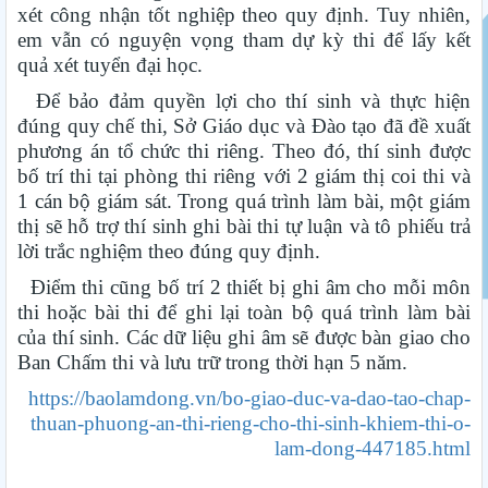
xét công nhận tốt nghiệp theo quy định. Tuy nhiên,
em vẫn có nguyện vọng tham dự kỳ thi để lấy kết
quả xét tuyển đại học.
Để bảo đảm quyền lợi cho thí sinh và thực hiện
đúng quy chế thi, Sở Giáo dục và Đào tạo đã đề xuất
phương án tổ chức thi riêng. Theo đó, thí sinh được
bố trí thi tại phòng thi riêng với 2 giám thị coi thi và
1 cán bộ giám sát. Trong quá trình làm bài, một giám
thị sẽ hỗ trợ thí sinh ghi bài thi tự luận và tô phiếu trả
lời trắc nghiệm theo đúng quy định.
Điểm thi cũng bố trí 2 thiết bị ghi âm cho mỗi môn
thi hoặc bài thi để ghi lại toàn bộ quá trình làm bài
của thí sinh. Các dữ liệu ghi âm sẽ được bàn giao cho
Ban Chấm thi và lưu trữ trong thời hạn 5 năm.
https://baolamdong.vn/bo-giao-duc-va-dao-tao-chap-
thuan-phuong-an-thi-rieng-cho-thi-sinh-khiem-thi-o-
lam-dong-447185.html