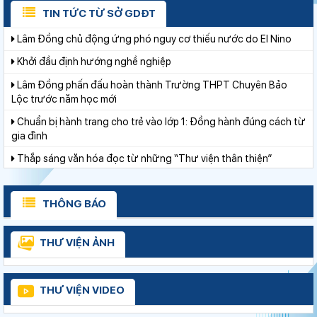
chính gắn với áp dụng ISO 9001:2015
TIN TỨC TỪ SỞ GDĐT
Lâm Đồng chủ động ứng phó nguy cơ thiếu nước do El Nino
Khởi đầu định hướng nghề nghiệp
Lâm Đồng phấn đấu hoàn thành Trường THPT Chuyên Bảo
Lộc trước năm học mới
Chuẩn bị hành trang cho trẻ vào lớp 1: Đồng hành đúng cách từ
gia đình
Thắp sáng văn hóa đọc từ những “Thư viện thân thiện”
Gieo mầm hiếu học nơi vùng xa
Bảo đảm ngày khai giảng thực sự là ngày hội của học sinh và
THÔNG BÁO
giáo viên
Lâm Đồng tập huấn cán bộ quản lý ngành Giáo dục, sẵn sàng
cho năm học 2026 - 2027
THƯ VIỆN ẢNH
Từ khát vọng dân giàu, nước mạnh đến lý luận kinh tế thị
trường định hướng XHCN trong kỷ nguyên mới - Bài 1: Khẳng
THƯ VIỆN VIDEO
định tư tưởng Hồ Chí Minh, đấu tranh với luận điệu xuyên tạc
Thí điểm giáo dục AI góp phần đổi mới quản trị, nâng cao hiệu
quả hoạt động giáo dục