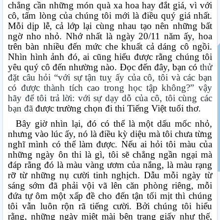
chẳng cần những món quà xa hoa hay đắt giá, vì với
cô, tấm lòng của chúng tôi mới là điều quý giá nhất.
Mỗi dịp lễ, cả lớp lại cùng nhau tạo nên những bất
ngờ nho nhỏ. Nhớ nhất là ngày 20/11 năm ấy, hoa
trên bàn nhiều đến mức che khuất cả dáng cô ngồi.
Nhìn hình ảnh đó, ai cũng hiểu được rằng chúng tôi
yêu quý cô đến nhường nào. Đọc đến đây, bạn có
thử
đặt câu hỏi “với sự tận tuỵ ấy của cô, tôi và các bạn
có được thành tích cao trong học tập không?” vậy
hãy để tôi trả lời: với sự dạy dỗ của cô, tôi cùng các
bạn đã
được trường chọn đi thi Tiếng Việt tuổi thơ.
Bây giờ nhìn lại, đó có thể là một dấu mốc nhỏ,
nhưng vào lúc ấy, nó là điều kỳ diệu mà tôi chưa từng
nghĩ mình có thể làm được. Nếu ai hỏi tôi màu của
những ngày ôn thi là gì, tôi sẽ chẳng ngần ngại mà
đáp rằng đó là màu vàng ươm của nắng, là màu rạng
rỡ từ những nụ cười tinh nghịch. Dẫu mỗi ngày từ
sáng sớm đã phải vội vã lên căn phòng riêng, mỗi
đứa tự ôm một xấp đề cho đến tận tối mịt thì chúng
tôi vẫn luôn rộn rã tiếng cười. Bởi chúng tôi hiểu
rằng, những ngày miệt mài bên trang giấy như thế,