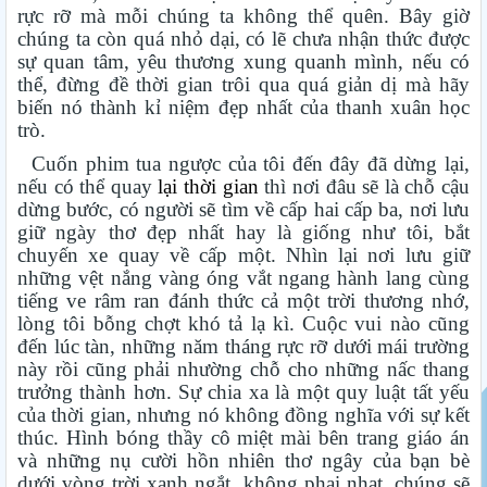
rực rỡ mà mỗi chúng ta không thể quên. Bây giờ
chúng ta còn quá nhỏ dại, có lẽ chưa nhận thức được
sự quan tâm, yêu thương xung quanh mình, nếu có
thể, đừng đề thời gian trôi qua quá giản dị mà hãy
biến nó thành kỉ niệm đẹp nhất của thanh xuân học
trò.
Cuốn phim tua ngược của tôi đến đây đã dừng lại,
nếu có thể quay
lại thời gian
thì nơi đâu sẽ là chỗ cậu
dừng bước, có người sẽ tìm về cấp hai cấp ba, nơi lưu
giữ ngày thơ đẹp nhất hay là giống như tôi, bắt
chuyến xe quay về cấp một. Nhìn lại nơi lưu giữ
những vệt nắng vàng óng vắt ngang hành lang cùng
tiếng ve râm ran đánh thức cả một trời thương nhớ,
lòng tôi bỗng chợt khó tả lạ kì. Cuộc vui nào cũng
đến lúc tàn, những năm tháng rực rỡ dưới mái trường
này rồi cũng phải nhường chỗ cho những nấc thang
trưởng thành hơn. Sự chia xa là một quy luật tất yếu
của thời gian, nhưng nó không đồng nghĩa với sự kết
thúc. Hình bóng thầy cô miệt mài bên trang giáo án
và những nụ cười hồn nhiên thơ ngây của bạn bè
dưới vòng trời xanh ngắt, không phai nhạt, chúng sẽ