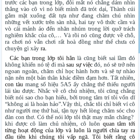
trước các bạn trong lớp, đôi mắt nó chẳng dám nhìn
thẳng vào cô vì nó biết mình đã trót dại, Thành cúi
gằm mặt xuống đất tựa như đang chăm chú nhìn
những vết xước trên sàn nhà, hai tay vô thức cầm và
vò cái mảnh áo đến nhăn nhúm trong lời quở trách
nghiêm khắc của cô,… Và rồi nó cũng được về chỗ,
ra chơi nó vẫn chơi rất hoà đồng như thể chưa có
chuyện gì xảy
ra.
Các bạn trong lớp tôi hẳn
là cũng biết sai lầm đó
không khiến nó tệ đi mà
sau sự việc
đó, nó sẽ trở nên
ngoan ngoãn, chăm chỉ học hành hơn và sẽ tự nhào
nặn nên một bản thân khác điềm đạm hơn.
Tất nhiên
,
con tàu
mang số hiệu 5A5 ấy chẳng thể thiếu người
lái tàu được. Nhắc về cô chủ nhiệm, tôi cũng chẳng
biết nói sao cho bạn hiểu, bởi trong tâm trí tôi vốn dĩ
“không ai là hoàn hảo”.Vậy thì, chắc tôi chỉ biết ví cô
như người mẹ thứ hai, tận tụy hết lòng chăm sóc cho
đàn con thơ. Có thể nói lớp tôi thật may mắn chăng?
khi được cô làm chủ nhiệm, cô luôn
quan tâm tới
từng hoạt động của lớp và luôn là người chìa tay ra
đầu tiên khi chúng tôi vấp ngã. Tôi biết rằng cô