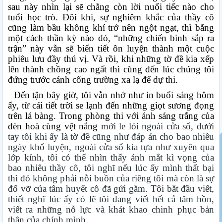
sau này nhìn lại sẽ chẳng còn lời nuối tiếc nào cho
tuổi học trò. Đôi khi, sự nghiêm khắc của thầy cô
cũng làm bầu không khí trở nên ngột ngạt, thì bằng
một cách thần kỳ nào đó, “những chiến binh sắp ra
trận” này vẫn sẽ biến tiết ôn luyện thành một cuộc
phiêu lưu đầy thú vị. Và rồi, khi những tờ đề kia xếp
lên thành chồng cao ngất thì cũng đến lúc chúng tôi
đứng trước cánh cổng trường xa lạ để dự thi.
Đến tận bây giờ, tôi vẫn nhớ như in buổi sáng hôm
ấy, từ cái tiết trời se lạnh đến những giọt sương đọng
trên lá bàng. Trong phòng thi với ánh sáng trắng của
đèn hoà cùng vệt nắng
mới le lói ngoài cửa sổ, dưới
tay tôi khi ấy là tờ đề cũng như đáp án cho bao nhiêu
ngày khổ luyện, ngoài cửa sổ kia tựa như xuyên qua
lớp kính, tôi có thế nhìn thấy ánh mắt kì vọng của
bao nhiêu thầy cô, tôi nghĩ nếu lúc ấy mình thất bại
thì đó không phải nỗi buồn của riêng tôi mà còn là sự
đổ vỡ của tâm huyết cô đã gửi gắm. Tôi bắt đầu viết,
thiết nghĩ lúc ấy có lẽ tôi đang viết hết cả tâm hồn,
viết ra những nỗ lực và khát khao chinh phục bản
thân của chính mình.