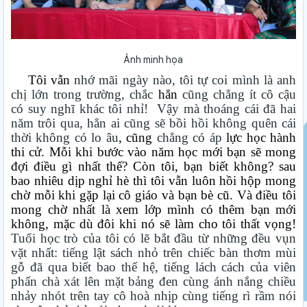
Ảnh minh họa
Tôi vẫn
nhớ mãi ngày nào, tôi tự coi mình là anh
chị lớn trong trường, chắc
hẳn
cũng chẳng ít cô cậu
có suy nghĩ khác tôi nhỉ! Vậy mà thoáng cái đã hai
năm trôi qua, hẳn ai cũng sẽ bồi hồi không quên cái
thời không có lo âu
, cũng
chẳng có áp
lực học hành
thi cử. Mỗi khi bước vào năm học mới bạn sẽ mong
đợi điều gì nhất thế? Còn tôi, bạn biết không? sau
bao nhiêu dịp nghỉ hè thì tôi vẫn luôn hồi hộp mong
chờ mỗi khi gặp lại cô giáo và bạn bè cũ. Và điều tôi
mong chờ nhất là xem lớp mình có thêm bạn mới
không, mặc dù đôi khi nó sẽ làm cho tôi thất vọng!
Tuổi học trò của tôi có lẽ bắt đầu từ những đều vụn
vặt nhất: tiếng lật sách nhỏ trên chiếc bàn thơm mùi
gỗ đã qua biết bao thế hệ, tiếng lách cách của viên
phấn chà xát lên mặt bảng đen cùng ánh nắng chiều
nhảy nhót trên tay cô hoà nhịp cùng tiếng rì rầm nói