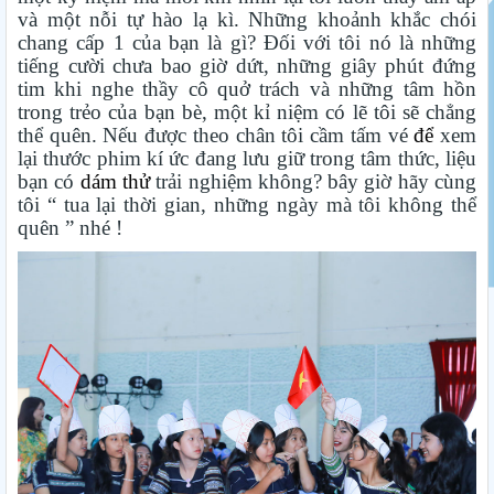
và một nỗi tự hào lạ kì. Những khoảnh khắc chói
chang cấp 1 của bạn là gì? Đối với tôi nó là những
tiếng cười chưa bao giờ dứt, những giây phút đứng
tim khi nghe thầy cô quở trách và những tâm hồn
trong trẻo của bạn bè, một kỉ niệm có lẽ tôi sẽ chẳng
thể quên. Nếu được theo chân tôi cầm tấm vé
để
xem
lại thước phim kí ức đang lưu giữ trong tâm thức, liệu
bạn có
dám thử
trải nghiệm không? bây giờ hãy cùng
tôi “ tua lại thời gian, những ngày mà tôi không thể
quên ” nhé !