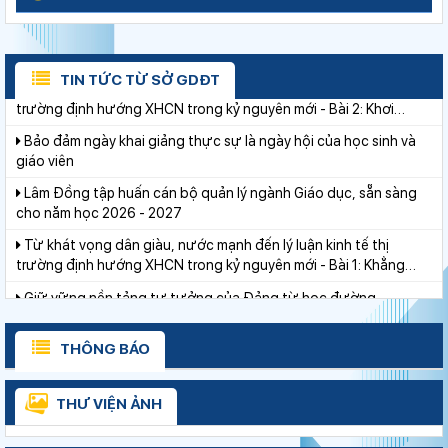
Khát khao thay đổi cuộc sống bằng con đường học tập
Từ khát vọng dân giàu, nước mạnh đến lý luận kinh tế thị
trường định hướng XHCN trong kỷ nguyên mới - Bài 2: Khơi
TIN TỨC TỪ SỞ GDĐT
thông nguồn lực, vững bước tiến vào kỷ nguyên mới (tiếp theo
Bảo đảm ngày khai giảng thực sự là ngày hội của học sinh và
và hết)
giáo viên
Lâm Đồng tập huấn cán bộ quản lý ngành Giáo dục, sẵn sàng
cho năm học 2026 - 2027
Từ khát vọng dân giàu, nước mạnh đến lý luận kinh tế thị
trường định hướng XHCN trong kỷ nguyên mới - Bài 1: Khẳng
định tư tưởng Hồ Chí Minh, đấu tranh với luận điệu xuyên tạc
Giữ vững nền tảng tư tưởng của Ðảng từ học đường
Bộ Giáo dục và Đào tạo triển khai 100 ngày tháo gỡ các điểm
nghẽn về chuyển đổi số
THÔNG BÁO
Đẩy mạnh truyền thông về giáo dục nghề nghiệp trong toàn
ngành năm 2026
THƯ VIỆN ẢNH
Phường Xuân Trường – Đà Lạt: trang bị kiến thức, kỹ năng
phòng, chống đuối nước và sơ cấp cứu cho thanh thiếu nhi