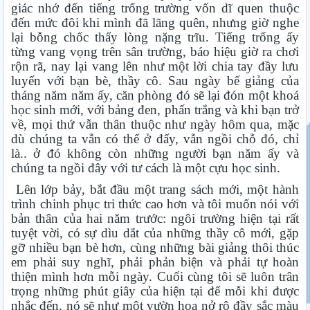
giác nhớ đến tiếng trống trường vốn dĩ quen thuộc
đến mức đôi khi mình đã lãng quên, nhưng giờ nghe
lại bỗng chốc thấy lòng nặng trĩu. Tiếng trống ấy
từng vang vọng trên sân trường, báo hiệu giờ ra chơi
rộn rã, nay lại vang lên như một lời chia tay đầy lưu
luyến với bạn bè, thầy cô. Sau ngày bế giảng của
tháng năm năm ấy, căn phòng đó sẽ lại đón một khoá
học sinh mới, với bảng đen, phấn trắng và khi bạn trở
về, mọi thứ vẫn thân thuộc như ngày hôm qua, mặc
dù chúng ta vẫn có thể ở đấy, vẫn ngồi chỗ đó, chỉ
là.. ở đó không còn những người bạn năm ấy và
chúng ta ngồi đây với tư cách là một cựu học sinh.
Lên lớp bảy, bắt đầu một trang sách mới, một hành
trình chinh phục tri thức cao hơn và tôi muốn nói với
bản thân của hai năm trước: ngôi trường hiện tại rất
tuyệt vời, có sự dìu dắt của những thầy cô mới, gặp
gỡ nhiều bạn bè hơn, cùng những bài giảng thôi thúc
em phải suy nghĩ, phải phản biện và phải tự hoàn
thiện mình hơn mỗi ngày. Cuối cùng tôi sẽ luôn trân
trọng những phút giây của hiện tại để mỗi khi được
nhắc đến, nó sẽ như một vườn hoa nở rộ đầy sắc màu