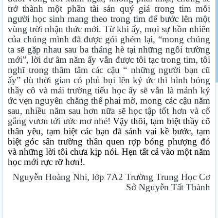
trở thành một phần tài sản quý giá trong tim mỗi
người học sinh mang theo trong tim để bước lên một
vùng trời nhận thức mới. Từ khi ấy, mọi sự hồn nhiên
của chúng mình đã được gói ghém lại, “mong chúng
ta sẽ gặp nhau sau ba tháng hè tại những ngôi trường
mới”, lời dư âm năm ấy vẫn được tôi tạc trong tim, tôi
nghĩ trong thâm tâm các cậu “ những người bạn cũ
ấy” dù thời gian có phủ bụi lên ký ức thì hình bóng
thầy cô và mái trường tiểu học ấy sẽ vẫn là mảnh ký
ức vẹn nguyên chẳng thể phai mờ, mong các cậu năm
sau, nhiều năm sau hơn nữa sẽ học tập tốt hơn và cố
gắng vươn tới ước mơ nhé!
Vậy thôi, tạm biệt thầy cô
thân yêu, tạm biệt các bạn đã sánh vai kề bước, tạm
biệt góc sân trường thân quen rợp bóng phượng đỏ
và những lời tôi chưa kịp nói. Hẹn tất cả vào một năm
học mới rực rỡ hơn!.
Nguyễn Hoàng Nhi, lớp 7A2
Trường Trung Học Cơ
Sở Nguyễn Tất Thành