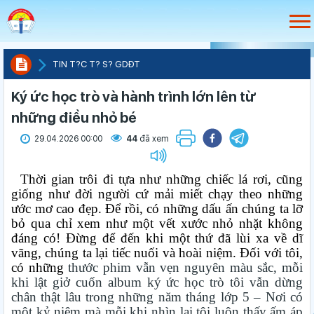
TIN T?C T? S? GDÐT
Ký ức học trò và hành trình lớn lên từ
những điều nhỏ bé
29.04.2026 00:00
44
đã xem
Thời gian trôi đi tựa như những chiếc lá rơi, cũng
giống như đời người cứ mải miết chạy theo những
ước mơ cao đẹp. Để rồi, có những dấu ấn chúng ta
lỡ
bỏ
qua chỉ xem như một vết xước nhỏ nhặt không
đáng có! Đừng để đến khi một thứ đã lùi xa về dĩ
vãng, chúng ta lại tiếc nuối và hoài niệm. Đối với tôi,
có những
thước phim vẫn vẹn nguyên màu sắc, mỗi
khi lật giở cuốn album ký ức học trò tôi vẫn dừng
chân thật lâu trong những năm tháng lớp 5 – Nơi có
một kỷ niệm mà mỗi khi nhìn lại tôi luôn thấy ấm áp