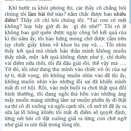
Khi bước ra khỏi phòng thi, các thầy cô chẳng hỏi
chúng tôi
làm bài
thế nào? nắm chắc được bao
nhiêu
điểm?
Thầy cô chỉ hỏi chúng tôi: “Tụi con có mệt
không? hay bây giờ đi ăn gì đó nhé!” Tôi có lẽ
không bao giờ quên được ngày công bố kết quả của
kì thi năm ấy, tôi hào hứng mong chờ được cầm trên
tay chiếc giấy khen về khoe ba mẹ và…. Tôi nhìn
thấy kết quả mà chính bản thân mình không muốn
thấy nhất, một kết quả không được như ý, chỉ thiếu
vài điểm nữa thôi, tôi đã đậu giải rồi, thế vậy mà ….
Từ đó, tôi như đang thu mình vào chiếc vỏ ốc của sự
tự ti, thất vọng, tôi không muốn nhìn vào đề thi ấy,
không muốn nhìn vào những lỗi sai đã khiến mình
mất đi cơ hội. Rồi, vào một buổi ra chơi thật quá đỗi
bình thường, tôi đang ngồi thả hồn vào những áng
mây muốn mang những tâm sự muộn phiền ấy đi thật
xa thì cô đi xuống và ngồi cạnh tôi, cô mở tờ đề ấy ra
sửa lại lỗ hổng khiến tôi mất đi điểm số quyết định,
từng nét bút cô đặt xuống giải ra từng con chữ ngỡ
như giải ra nút thắt trong lòng tôi.