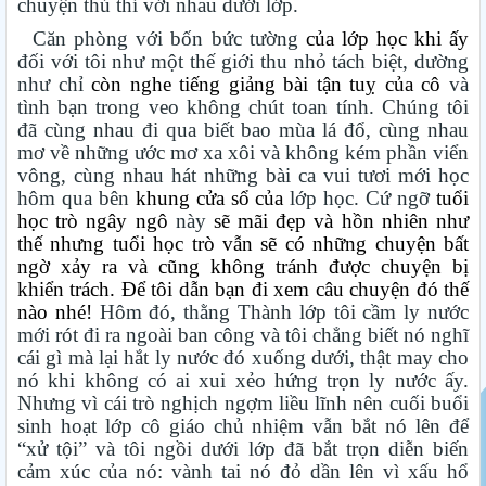
chuyện thủ thỉ với nhau dưới lớp.
Căn phòng với bốn bức tường
của lớp học khi ấy
đối với tôi như một thế giới thu nhỏ tách biệt, dường
như chỉ
còn nghe tiếng giảng bài tận tuỵ của cô
và
tình bạn trong veo không chút toan tính. Chúng tôi
đã cùng nhau đi qua biết bao mùa lá đổ, cùng nhau
mơ về những ước mơ xa xôi và không kém phần viển
vông, cùng nhau hát những bài ca vui tươi mới học
hôm qua bên
khung cửa sổ của
lớp học. Cứ ngỡ
tuổi
học trò ngây ngô
này
sẽ mãi đẹp và hồn nhiên như
thế nhưng tuổi học trò vẫn sẽ có những chuyện bất
ngờ xảy ra và cũng không tránh được chuyện bị
khiển trách. Để tôi dẫn bạn đi xem câu chuyện đó thế
nào nhé!
Hôm đó, thằng Thành lớp tôi cầm ly nước
mới rót đi ra ngoài ban công và tôi chẳng biết nó nghĩ
cái gì mà lại hắt ly nước đó xuống dưới, thật may cho
nó khi không có ai xui xẻo hứng trọn ly nước ấy.
Nhưng vì cái trò nghịch ngợm liều lĩnh nên cuối buổi
sinh hoạt lớp cô giáo chủ nhiệm vẫn bắt nó lên để
“xử tội” và tôi ngồi dưới lớp đã bắt trọn diễn biến
cảm xúc của nó: vành tai nó đỏ dần lên vì xấu hổ