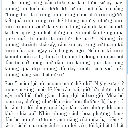
Dù trong lòng vẫn chưa xua tan được sự áy náy,
nhưng tôi hiểu ra được lời từ nét bút của cô rằng
“trong học tập cũng như trong cuộc đời con người,
kết quả cuối cùng có thể không như ý nhưng việc
hiểu rõ mình sai ở đâu và sự dũng cảm để làm lại mới
là điều quý giá nhất, đừng chỉ vì một lần té ngã mà
quên mất đi mình đã nỗ lực thế nào!”. Nhưng rồi
những khoảnh khắc ấy, cảm xúc ấy cũng trở thành kỷ
niệm của bao ngày cấp 1 ngây ngô. Nếu coi kỉ niệm
là một cuốn sách, thì cấp 1 chính
là dòng
chữ nắn nót
đầu tiên ở trang mở đầu, nó không quá dài cũng
không quá đẹp nhưng đủ dạy mình cách viết tiếp
những trang sau thật rực rỡ.
Sao 5 năm lại trôi nhanh như thế nhỉ? Ngày xưa cứ
mong ngóng mãi để lên cấp hai, giờ lớn được như
vậy mới biết thời gian chẳng đợi ai bao giờ. Mùa hè
năm nay dường như đến sớm hơn thường lệ, hay có
lẽ tâm trí tôi đang quá bận tâm vào những khoảnh
khắc chia xa? Nhìn những cánh hoa phượng đang
dần hé nở rực rỡ trong ánh nắng của mùa hạ, tiếng “
tách, tách” của máy ảnh chụp kỷ yếu, tôi lại bất tri bất