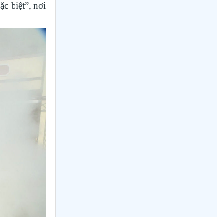
nghề nghiệp trong toàn ngành năm
c biệt”, nơi
2026
Phường Xuân Trường – Đà Lạt:
trang bị kiến thức, kỹ năng phòng,
chống đuối nước và sơ cấp cứu cho
Lâm Đồng tạo nền tảng đột phá
thanh thiếu nhi
phát triển giáo dục và đào tạo
Thí điểm giáo dục AI góp phần đổi
mới quản trị, nâng cao hiệu quả hoạt
động giáo dục
Lâm Đồng lấy ý kiến dự thảo chính
sách thu hút, đãi ngộ và đào tạo
nguồn nhân lực y tế
Khát khao thay đổi cuộc sống bằng
con đường học tập
Bảo đảm ngày khai giảng thực sự
là ngày hội của học sinh và giáo viên
Lâm Đồng tập huấn cán bộ quản lý
ngành Giáo dục, sẵn sàng cho năm
học 2026 - 2027
Từ khát vọng dân giàu, nước mạnh
đến lý luận kinh tế thị trường định
hướng XHCN trong kỷ nguyên mới -