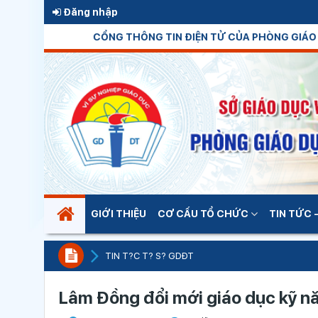
Đăng nhập
NG TIN ĐIỆN TỬ CỦA PHÒNG GIÁO DỤC VÀ ĐÀO TẠO HUYỆN LÂM
GIỚI THIỆU
CƠ CẤU TỔ CHỨC
TIN TỨC -
TIN T?C T? S? GDÐT
Lâm Đồng đổi mới giáo dục kỹ 