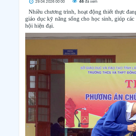
29.04.2026 00:00
46
đã xem
Nhiều chương trình, hoạt động thiết thực đan
giáo dục kỹ năng sống cho học sinh, giúp các e
hội hiện đại.