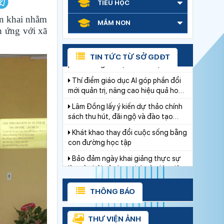
TIỂU HỌC
Thí điểm giáo dục AI góp phần đổi
mới quản trị, nâng cao hiệu quả hoạt
ển khai nhằm
MẦM NON
động giáo dục
h ứng với xã
Lâm Đồng lấy ý kiến dự thảo chính
sách thu hút, đãi ngộ và đào tạo
nguồn nhân lực y tế
TIN TỨC TỪ SỞ GDĐT
Khát khao thay đổi cuộc sống bằng
con đường học tập
Bảo đảm ngày khai giảng thực sự
là ngày hội của học sinh và giáo viên
Lâm Đồng tập huấn cán bộ quản lý
ngành Giáo dục, sẵn sàng cho năm
học 2026 - 2027
Từ khát vọng dân giàu, nước mạnh
đến lý luận kinh tế thị trường định
hướng XHCN trong kỷ nguyên mới -
Từ khát vọng dân giàu, nước mạnh
Bài 1: Khẳng định tư tưởng Hồ Chí
đến lý luận kinh tế thị trường định
Minh, đấu tranh với luận điệu xuyên
hướng XHCN trong kỷ nguyên mới -
tạc
Đoàn Sở Giáo dục và Đào tạo Lâm
THÔNG BÁO
Bài 2: Khơi thông nguồn lực, vững
Đồng giành 13 huy chương môn
bước tiến vào kỷ nguyên mới (tiếp
Karate
theo và hết)
Ngành Giáo dục Lâm Đồng lan tỏa
THƯ VIỆN ẢNH