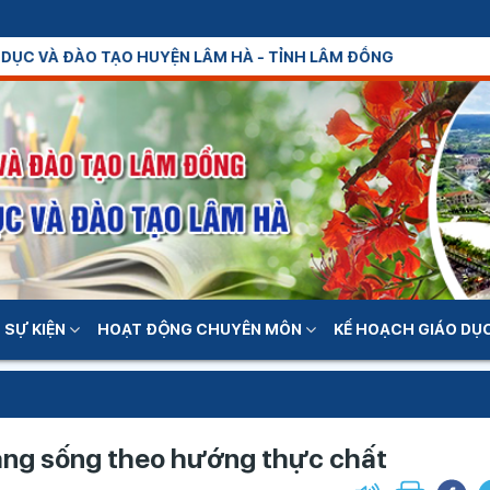
 HÀ - TỈNH LÂM ĐỒNG
 SỰ KIỆN
HOẠT ĐỘNG CHUYÊN MÔN
KẾ HOẠCH GIÁO DỤ
năng sống theo hướng thực chất