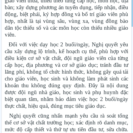
giáo viên thừa, thiếu theo từng cấp học, môn học, địa
bàn; xây dựng phương án tuyển dụng, tiếp nhận, điều
động, biệt phái, ký hợp đồng và bố trí giáo viên phù
hợp, nhất là tại vùng sâu, vùng xa, vùng đồng bào
dân tộc thiểu số và các môn học còn thiếu nhiều giáo
viên.
Đối với việc dạy học 2 buổi/ngày, Nghị quyết yêu
cầu xây dựng lộ trình, kế hoạch cụ thể, phù hợp với
điều kiện cơ sở vật chất, đội ngũ giáo viên của từng
cấp học, địa phương và cơ sở giáo dục; tránh đầu tư
lãng phí, không tổ chức hình thức, không gây quá tải
cho giáo viên, học sinh và không làm phát sinh các
khoản thu không đúng quy định. Đây là nội dung
được đội ngũ nhà giáo, học sinh và phụ huynh đặc
biệt quan tâm, nhằm bảo đảm việc học 2 buổi/ngày
thực chất, hiệu quả, đúng mục tiêu giáo dục.
Nghị quyết cũng nhấn mạnh yêu cầu rà soát tổng
thể cơ sở vật chất trường học; xác định rõ danh mục,
mức độ cấp thiết và thứ tự ưu tiên đầu tư, sửa chữa.