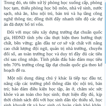
Trong đó, ưu tiên xử lý phòng học xuống cấp, phòng
học tạm, thiếu phòng học bộ môn, nhà vệ sinh, nước
sạch, nhà ăn, khu nội trú, bán trú và hạ tầng công
nghệ thông tin; đồng thời đẩy nhanh tiến độ các dự
án đã được bố trí vốn.
Đối với mục tiêu xây dựng trường đạt chuẩn quốc
gia, HĐND tỉnh yêu cầu thực hiện theo hướng thực
chất, bền vững; gắn đầu tư cơ sở vật chất với nâng
cao chất lượng đội ngũ, quản trị nhà trường, chuyển
đổi số, an toàn trường học và duy trì đầy đủ các tiêu
chí sau công nhận. Tỉnh phấn đấu bảo đảm mục tiêu
trên 70% trường công lập đạt chuẩn quốc gia theo kế
hoạch đề ra.
Một nội dung đáng chú ý khác là tiếp tục đầu tư,
nâng cấp các trường phổ thông dân tộc nội trú, bán
trú; bảo đảm điều kiện học tập, ăn ở, chăm sóc sức
khỏe và an toàn cho học sinh; thực hiện đầy đủ, kịp
thời chính sách đối với học sinh dân tộc thiểu số, học
sinh khuyết tật và học sinh có hoàn cảnh khó khăn.