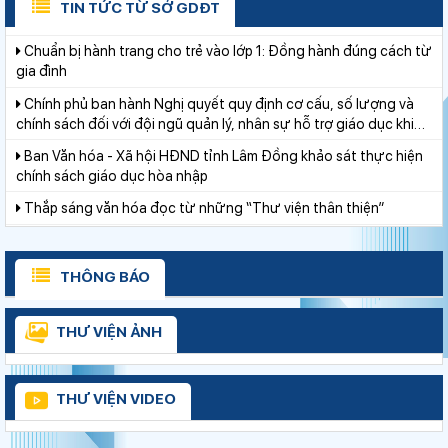
TIN TỨC TỪ SỞ GDĐT
Chuẩn bị hành trang cho trẻ vào lớp 1: Đồng hành đúng cách từ
gia đình
Chính phủ ban hành Nghị quyết quy định cơ cấu, số lượng và
chính sách đối với đội ngũ quản lý, nhân sự hỗ trợ giáo dục khi
sắp xếp cơ sở giáo dục công lập
Ban Văn hóa - Xã hội HĐND tỉnh Lâm Đồng khảo sát thực hiện
chính sách giáo dục hòa nhập
Thắp sáng văn hóa đọc từ những “Thư viện thân thiện”
Gieo mầm hiếu học nơi vùng xa
Giữ vững nền tảng tư tưởng của Ðảng từ học đường
THÔNG BÁO
Bộ Giáo dục và Đào tạo triển khai 100 ngày tháo gỡ các điểm
nghẽn về chuyển đổi số
THƯ VIỆN ẢNH
Đẩy mạnh truyền thông về giáo dục nghề nghiệp trong toàn
ngành năm 2026
Phường Xuân Trường – Đà Lạt: trang bị kiến thức, kỹ năng
THƯ VIỆN VIDEO
phòng, chống đuối nước và sơ cấp cứu cho thanh thiếu nhi
Lâm Đồng tạo nền tảng đột phá phát triển giáo dục và đào tạo