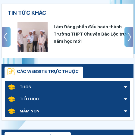
TIN TỨC KHÁC
Lâm Đồng phấn đấu hoàn thành
Trường THPT Chuyên Bảo Lộc trước
Phó Chủ tịch UBND tỉnh Lâm Đồng Nguyễn Minh kiểm tra tiến
năm học mới
độ Dự án Trường TH&THCS Xuân Hương
Sở Giáo dục và Đào tạo Lâm Đồng đẩy mạnh cải cách hành
chính gắn với áp dụng ISO 9001:2015
Lâm Đồng chủ động ứng phó nguy cơ thiếu nước do El Nino
CÁC WEBSITE TRỰC THUỘC
Bộ Giáo dục và Đào tạo ban hành khung thời gian năm học từ
năm học 2026–2027
THCS
Đánh giá tình hình triển khai sắp xếp, tổ chức cơ sở giáo dục
công lập tại các địa phương
TIỂU HỌC
Sáng đèn công trường để kịp năm học mới
MẦM NON
Khởi đầu định hướng nghề nghiệp
Lâm Đồng phấn đấu hoàn thành Trường THPT Chuyên Bảo
Lộc trước năm học mới