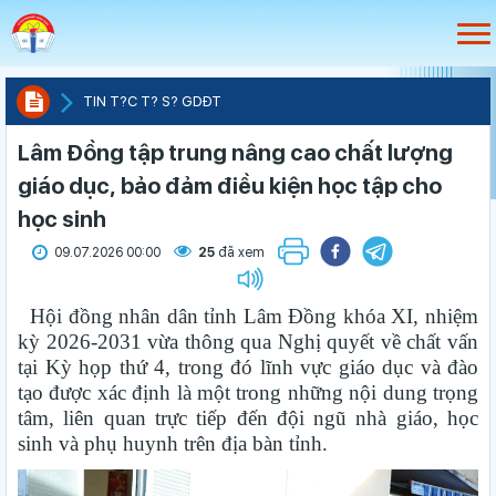
TIN T?C T? S? GDÐT
Lâm Đồng tập trung nâng cao chất lượng
giáo dục, bảo đảm điều kiện học tập cho
học sinh
09.07.2026 00:00
25
đã xem
Hội đồng nhân dân tỉnh Lâm Đồng khóa XI, nhiệm
kỳ 2026-2031 vừa thông qua Nghị quyết về chất vấn
tại Kỳ họp thứ 4, trong đó lĩnh vực giáo dục và đào
tạo được xác định là một trong những nội dung trọng
tâm, liên quan trực tiếp đến đội ngũ nhà giáo, học
sinh và phụ huynh trên địa bàn tỉnh.