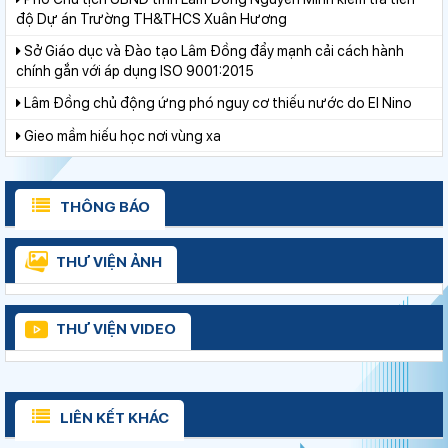
độ Dự án Trường TH&THCS Xuân Hương
Sở Giáo dục và Đào tạo Lâm Đồng đẩy mạnh cải cách hành
chính gắn với áp dụng ISO 9001:2015
Lâm Đồng chủ động ứng phó nguy cơ thiếu nước do El Nino
Gieo mầm hiếu học nơi vùng xa
Thắp sáng văn hóa đọc từ những “Thư viện thân thiện”
Bảo đảm ngày khai giảng thực sự là ngày hội của học sinh và
giáo viên
THÔNG BÁO
Lâm Đồng tập huấn cán bộ quản lý ngành Giáo dục, sẵn sàng
cho năm học 2026 - 2027
THƯ VIỆN ẢNH
Từ khát vọng dân giàu, nước mạnh đến lý luận kinh tế thị
trường định hướng XHCN trong kỷ nguyên mới - Bài 1: Khẳng
định tư tưởng Hồ Chí Minh, đấu tranh với luận điệu xuyên tạc
THƯ VIỆN VIDEO
Từ khát vọng dân giàu, nước mạnh đến lý luận kinh tế thị
trường định hướng XHCN trong kỷ nguyên mới - Bài 2: Khơi
thông nguồn lực, vững bước tiến vào kỷ nguyên mới (tiếp theo
Thí điểm giáo dục AI góp phần đổi mới quản trị, nâng cao hiệu
và hết)
quả hoạt động giáo dục
LIÊN KẾT KHÁC
Khát khao thay đổi cuộc sống bằng con đường học tập