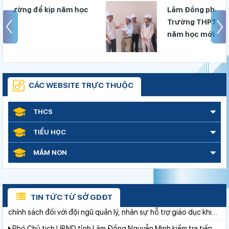
ọc
Lâm Đồng phấn đấu hoàn thành
Trường THPT Chuyên Bảo Lộc trước
Bộ Giáo dục và Đào tạo ban hành khung thời gian năm học từ
năm học mới
năm học 2026–2027
Đánh giá tình hình triển khai sắp xếp, tổ chức cơ sở giáo dục
công lập tại các địa phương
Sáng đèn công trường để kịp năm học mới
CÁC WEBSITE TRỰC THUỘC
Khởi đầu định hướng nghề nghiệp
THCS
Lâm Đồng phấn đấu hoàn thành Trường THPT Chuyên Bảo
Lộc trước năm học mới
TIỂU HỌC
Chuẩn bị hành trang cho trẻ vào lớp 1: Đồng hành đúng cách từ
gia đình
MẦM NON
Ban Văn hóa - Xã hội HĐND tỉnh Lâm Đồng khảo sát thực hiện
chính sách giáo dục hòa nhập
Chính phủ ban hành Nghị quyết quy định cơ cấu, số lượng và
TIN TỨC TỪ SỞ GDĐT
chính sách đối với đội ngũ quản lý, nhân sự hỗ trợ giáo dục khi
sắp xếp cơ sở giáo dục công lập
Phó Chủ tịch UBND tỉnh Lâm Đồng Nguyễn Minh kiểm tra tiến