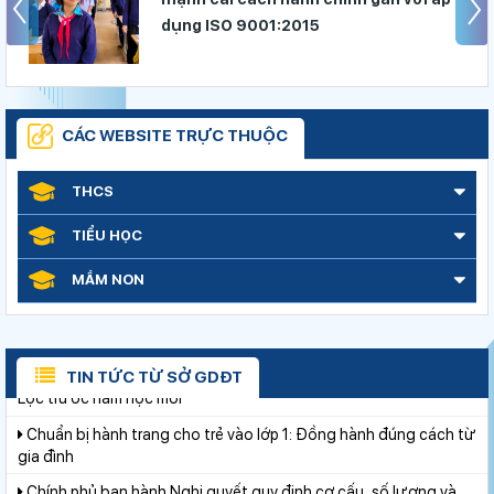
Phó Chủ tịch UBND tỉnh Lâm Đồng Nguyễn Minh kiểm tra tiến
độ Dự án Trường TH&THCS Xuân Hương
các địa phương
Sở Giáo dục và Đào tạo Lâm Đồng đẩy mạnh cải cách hành
chính gắn với áp dụng ISO 9001:2015
Lâm Đồng chủ động ứng phó nguy cơ thiếu nước do El Nino
CÁC WEBSITE TRỰC THUỘC
Bộ Giáo dục và Đào tạo ban hành khung thời gian năm học từ
năm học 2026–2027
THCS
Đánh giá tình hình triển khai sắp xếp, tổ chức cơ sở giáo dục
công lập tại các địa phương
TIỂU HỌC
Sáng đèn công trường để kịp năm học mới
MẦM NON
Khởi đầu định hướng nghề nghiệp
Lâm Đồng phấn đấu hoàn thành Trường THPT Chuyên Bảo
Lộc trước năm học mới
TIN TỨC TỪ SỞ GDĐT
Chuẩn bị hành trang cho trẻ vào lớp 1: Đồng hành đúng cách từ
gia đình
Chính phủ ban hành Nghị quyết quy định cơ cấu, số lượng và
chính sách đối với đội ngũ quản lý, nhân sự hỗ trợ giáo dục khi