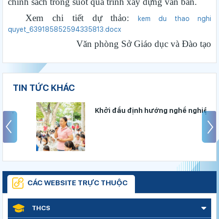
chính sách trong suốt quá trình xây dựng văn bản.
Xem chi tiết dự thảo:
kem du thao nghi
quyet_639185852594335813.docx
Văn phòng Sở Giáo dục và Đào tạo
TIN TỨC KHÁC
Khởi đầu định hướng nghề nghiệp
Đánh giá tình hình triển khai sắp xếp, tổ chức cơ sở giáo dục
công lập tại các địa phương
Sáng đèn công trường để kịp năm học mới
Khởi đầu định hướng nghề nghiệp
CÁC WEBSITE TRỰC THUỘC
Chính phủ ban hành Nghị quyết quy định cơ cấu, số lượng và
chính sách đối với đội ngũ quản lý, nhân sự hỗ trợ giáo dục khi
THCS
sắp xếp cơ sở giáo dục công lập
Gieo mầm hiếu học nơi vùng xa