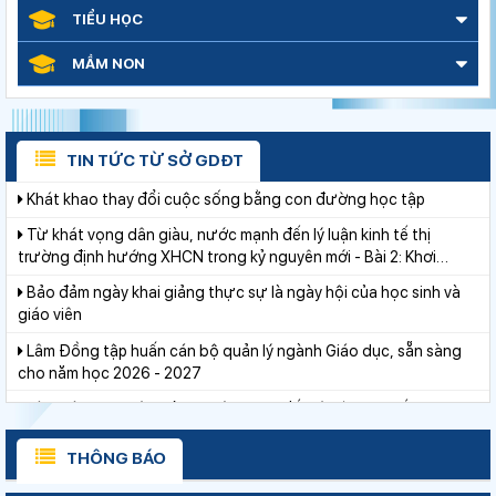
TIỂU HỌC
Thắp sáng văn hóa đọc từ những “Thư viện thân thiện”
MẦM NON
Thí điểm giáo dục AI góp phần đổi mới quản trị, nâng cao hiệu
quả hoạt động giáo dục
Lâm Đồng lấy ý kiến dự thảo chính sách thu hút, đãi ngộ và đào
tạo nguồn nhân lực y tế
TIN TỨC TỪ SỞ GDĐT
Khát khao thay đổi cuộc sống bằng con đường học tập
Từ khát vọng dân giàu, nước mạnh đến lý luận kinh tế thị
trường định hướng XHCN trong kỷ nguyên mới - Bài 2: Khơi
thông nguồn lực, vững bước tiến vào kỷ nguyên mới (tiếp theo
Bảo đảm ngày khai giảng thực sự là ngày hội của học sinh và
và hết)
giáo viên
Lâm Đồng tập huấn cán bộ quản lý ngành Giáo dục, sẵn sàng
cho năm học 2026 - 2027
Từ khát vọng dân giàu, nước mạnh đến lý luận kinh tế thị
trường định hướng XHCN trong kỷ nguyên mới - Bài 1: Khẳng
định tư tưởng Hồ Chí Minh, đấu tranh với luận điệu xuyên tạc
Giữ vững nền tảng tư tưởng của Ðảng từ học đường
THÔNG BÁO
Bộ Giáo dục và Đào tạo triển khai 100 ngày tháo gỡ các điểm