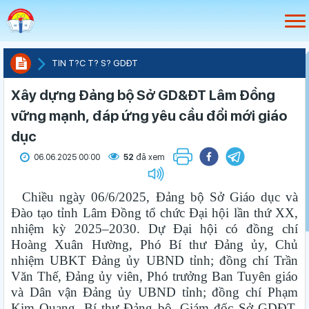
TIN T?C T? S? GDÐT
Xây dựng Đảng bộ Sở GD&ĐT Lâm Đồng
vững mạnh, đáp ứng yêu cầu đổi mới giáo
dục
06.06.2025 00:00
52
đã xem
Chiều ngày 06/6/2025, Đảng bộ Sở Giáo dục và
Đào tạo tỉnh Lâm Đồng tổ chức Đại hội lần thứ XX,
nhiệm kỳ 2025–2030. Dự Đại hội có đồng chí
Hoàng Xuân Hường, Phó Bí thư Đảng ủy, Chủ
nhiệm UBKT Đảng ủy UBND tỉnh; đồng chí Trần
Văn Thế, Đảng ủy viên, Phó trưởng Ban Tuyên giáo
và Dân vận Đảng ủy UBND tỉnh; đồng chí Phạm
Kim Quang, Bí thư Đảng bộ, Giám đốc Sở GDĐT,