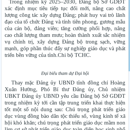
Trong nhiệm kỳ 2025–2030, Đảng bộ Sở GDĐT
xác định mục tiêu tiếp tục đổi mới, nâng cao chất
lượng công tác xây dựng Đảng; phát huy vai trò lãnh
đạo của tổ chức Đảng và tính tiên phong, gương mẫu
của cán bộ, đảng viên; tăng cường phối hợp, nâng
cao chất lượng tham mưu; hoàn thành xuất sắc nhiệm
vụ chính trị, xây dựng Đảng bộ trong sạch, vững
mạnh, góp phần thúc đẩy sự nghiệp giáo dục và phát
triển bền vững của tỉnh.Chi bộ TCHC.
Đại biểu tham dự Đại hội
Thay mặc Đảng ủy UBND tỉnh đồng chí Hoàng
Xuân Hường, Phó Bí thư Đảng ủy, Chủ nhiệm
UBKT Đảng ủy UBND yêu cầu Đảng bộ Sở GDĐT
trong nhiệm kỳ tới cần tập trung triển khai thực hiện
tốt một số nội dung sau: Chú trọng phát triển giáo
dục vùng đồng bào dân tộc thiểu số, vùng kinh tế xã
hội khó khăn; chú trọng phát triển giáo dục mầm non
làm cơ sở phát triển giáo dục toàn diện học sinh phổ