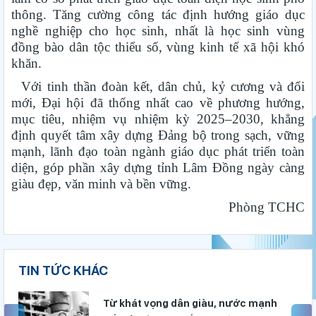
thông. Tăng cường công tác định hướng giáo dục
nghề nghiệp cho học sinh, nhất là học sinh vùng
đồng bào dân tộc thiểu số, vùng kinh tế xã hội khó
khăn.
Với tinh thần đoàn kết, dân chủ, kỷ cương và đổi
mới, Đại hội đã thống nhất cao về phương hướng,
mục tiêu, nhiệm vụ nhiệm kỳ 2025–2030, khẳng
định quyết tâm xây dựng Đảng bộ trong sạch, vững
mạnh, lãnh đạo toàn ngành giáo dục phát triển toàn
diện, góp phần xây dựng tỉnh Lâm Đồng ngày càng
giàu đẹp, văn minh và bền vững.
Phòng TCHC
TIN TỨC KHÁC
Gieo mầm hiếu học nơi vùng xa
Từ khát vọng dân giàu, nước mạnh
Thắp sáng văn hóa đọc từ những “Thư viện thân thiện”