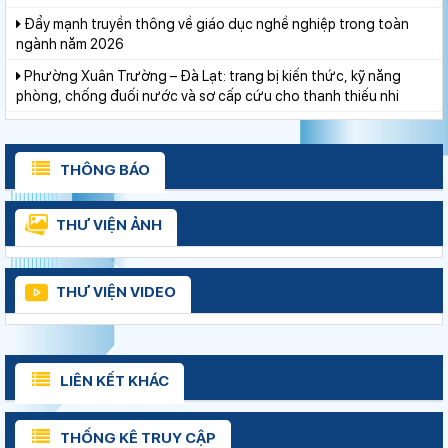
Đẩy mạnh truyền thông về giáo dục nghề nghiệp trong toàn
ngành năm 2026
Phường Xuân Trường – Đà Lạt: trang bị kiến thức, kỹ năng
phòng, chống đuối nước và sơ cấp cứu cho thanh thiếu nhi
Lâm Đồng tạo nền tảng đột phá phát triển giáo dục và đào tạo
Lâm Đồng chủ động sắp xếp mạng lưới trường học, bảo đảm
điều kiện cho năm học mới
THÔNG BÁO
Huy động gần 470 triệu đồng từ phong trào “Trường giúp
trường”
THƯ VIỆN ẢNH
Thí sinh đạt 28,5 điểm xét tuyển nhưng ôm mẹ khóc vì lý do
này...
THƯ VIỆN VIDEO
Đoàn Sở Giáo dục và Đào tạo Lâm Đồng giành 13 huy chương
môn Karate
Ngành Giáo dục Lâm Đồng lan tỏa đạo lý “Uống nước nhớ
nguồn”
LIÊN KẾT KHÁC
“Ngôi nhà nhân ái” chắp cánh ước mơ đến trường
Gieo mầm hiếu học nơi vùng xa
THỐNG KÊ TRUY CẬP